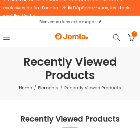
exclusives de fin d'année ! 🎉 🛍️ Dépêchez-vous, les stocks
sont limités ! ⏳
Bienvenue dans notre magasin!
0
Recently Viewed
Products
Home
Elements
Recently Viewed Products
Recently Viewed Products