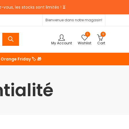
-vous, les stocks sont limités ! ⏳
Bienvenue dans notre magasin!
0
0
My Account
Wishlist
Cart
Orange Friday 🏷️ 🎁
tialité