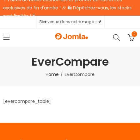
exclusives de fin d'année ! 🎉 🛍️ Dépêchez-vous, les stocks
sont limités ! ⏳
Bienvenue dans notre magasin!
0
EverCompare
Home
EverCompare
[evercompare_table]