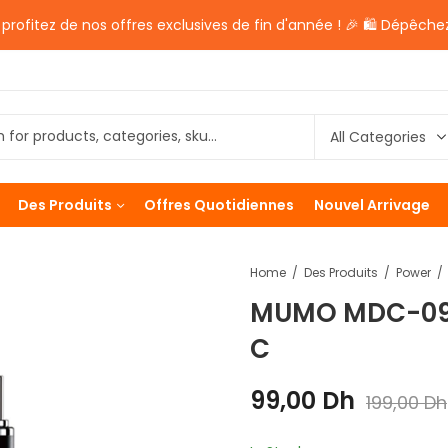
rofitez de nos offres exclusives de fin d'année ! 🎉 🛍️ Dépêchez
Des Produits
Offres Quotidiennes
Nouvel Arrivage
Home
Des Produits
Power
MUMO MDC-09C
C
99,00
Dh
199,00
Dh