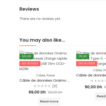
Reviews
There are no reviews yet.
You may also like…
30
% OFF
17
% OFF
OUT OF STOCK
OUT OF STOCK
,
Câble
P
,
Câble
Power
Câble de données Oraimo Android tressé charge rapide 5V 2.1A Micro USB 1.5m OCD-M29N
Rated
(0)
90,00
Dh
1
0
Rated
out
69,00
Dh
99,00
Dh
0
of
Read
out
5
of
Read more
5