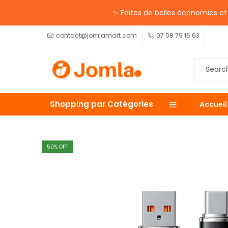
✨ Faites de belles économies et p
contact@jomlamart.com
07 08 79 16 63
Shopping par Catégories
Accueil
50
% OFF