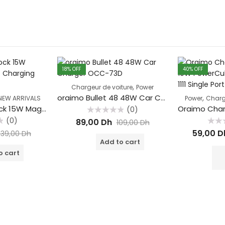
18
% OFF
40
% OFF
,
Chargeur de voiture
Power
oraimo Bullet 48 48W Car Charger OCC-73D
,
NEW ARRIVALS
Power
Charg
oraimo PowerDock 15W Magnetic Wireless Charging Pad
(0)
Rated
(0)
89,00
Dh
109,00
Dh
0
Rated
out
59,00
D
339,00
Dh
0
of
Add to cart
out
5
of
o cart
5