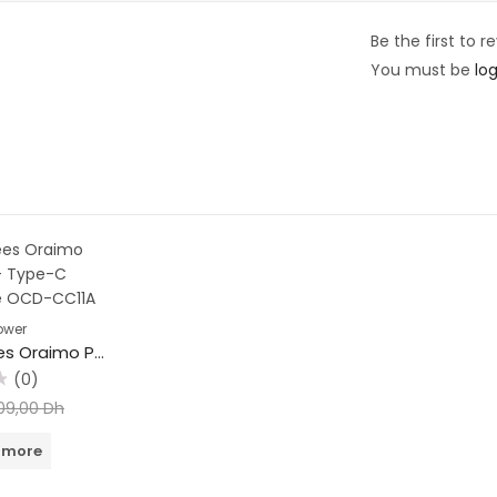
Be the first t
You must be
lo
ower
Câble de données Oraimo Pushline Type-C – Type-C 100W Ultra Charge OCD-CC11A
(0)
09,00
Dh
 more