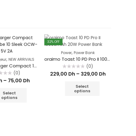
32
% OFF
32
% OFF
OUT OF STOCK
OUT OF ST
,
Power
Power Bank
oraimo Toast 10 PD Pro II 10000mAh 20W Power Bank
,
eur
NEW ARRIVALS
Oraimo Charger Compact 10W PowerCube 10 Sleek OCW-1111 Single Port 5V 2A
(0)
Rated
(0)
229,00
Dh
–
329,00
Dh
0
out
h
–
75,00
Dh
of
Select
5
options
Select
options
Orange F