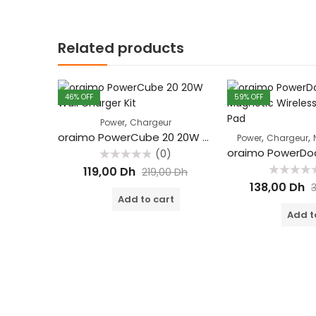
Related products
46
% OFF
59
% OFF
,
Power
Chargeur
oraimo PowerCube 20 20W Wall Charger Kit
,
,
Power
Chargeur
(0)
Rated
119,00
Dh
219,00
Dh
0
Rated
out
138,00
Dh
0
of
Add to cart
out
5
of
Add t
5