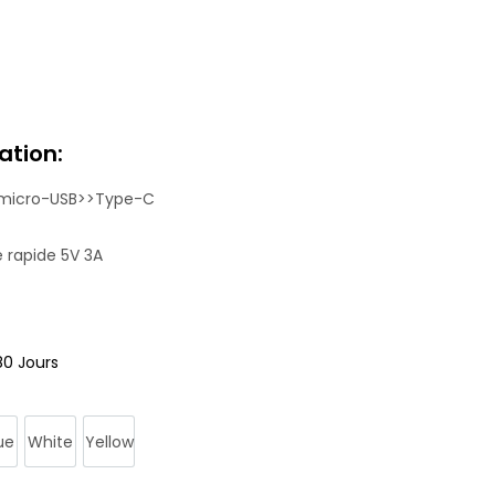
ation:
micro-USB>>Type-C
 rapide 5V 3A
80 Jours
ue
White
Yellow