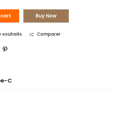
 cart
Buy Now
de souhaits
Comparer
pe-C