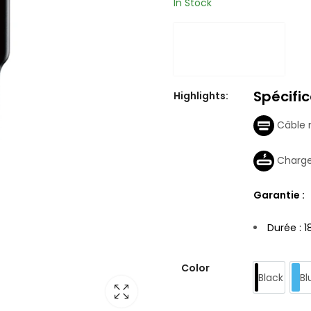
In Stock
Spécific
Highlights:
Câble 
Charge
Garantie :
Durée : 1
Color
Black
Bl