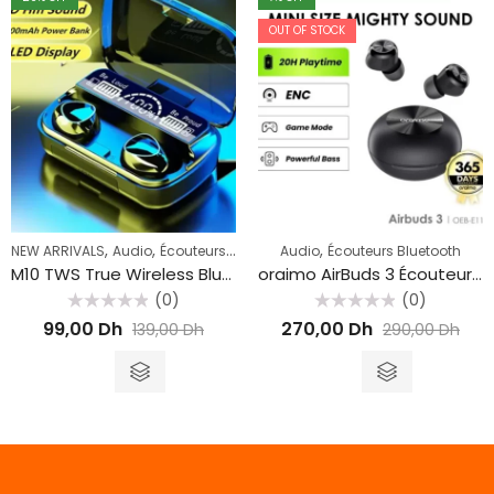
OUT OF STOCK
,
,
,
NEW ARRIVALS
Audio
Écouteurs Bluetooth
Audio
Écouteurs Bluetooth
M10 TWS True Wireless Bluetooth EarbudsTouch Earbuds headphone BT 5.1
oraimo AirBuds 3 Écouteurs sans fil IPX7
(0)
(0)
Rated
Rated
99,00
Dh
270,00
Dh
139,00
Dh
290,00
Dh
0
0
out
out
of
of
5
5