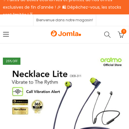
exclusives de fin d'année ! 🎉 🛍️ Dépêchez-vous, les stocks
sont limités ! ⏳
Bienvenue dans notre magasin!
0
25
% OFF