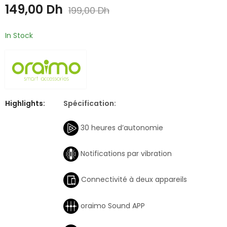
IPX7 pour Hommes
149,00
Dh
199,00
Dh
Chauves avec Écran
LED
In Stock
Highlights:
Spécification:
30 heures d’autonomie
Notifications par vibration
Connectivité à deux appareils
oraimo Sound APP