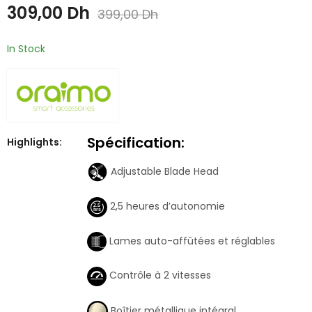
Shaver
écouteurs sans fil
309,00
Dh
1.399,00
Dh
399,00
Dh
In Stock
Spécification:
Highlights:
Adjustable Blade Head
2,5 heures d’autonomie
Lames auto-affûtées et réglables
Contrôle à 2 vitesses
Boîtier métallique intégral