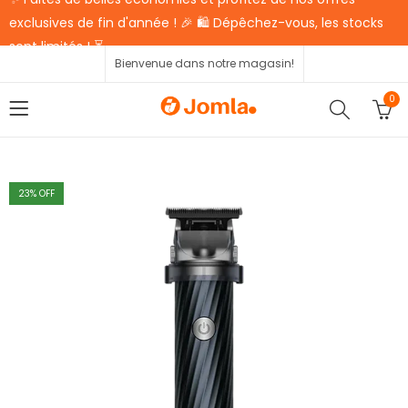
exclusives de fin d'année ! 🎉 🛍️ Dépêchez-vous, les stocks
sont limités ! ⏳
Bienvenue dans notre magasin!
0
23
% OFF