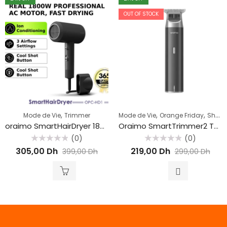
OUT OF STOCK
,
,
,
Mode de Vie
Trimmer
Mode de Vie
Orange Friday
Shaver
oraimo SmartHairDryer 1800W d’ions négatifs sèche-cheveux
Oraimo SmartTrimmer2 Tondeuse à batterie longue durée
(0)
(0)
Rated
Rated
305,00
Dh
219,00
Dh
399,00
Dh
299,00
Dh
0
0
out
out
of
of
5
5