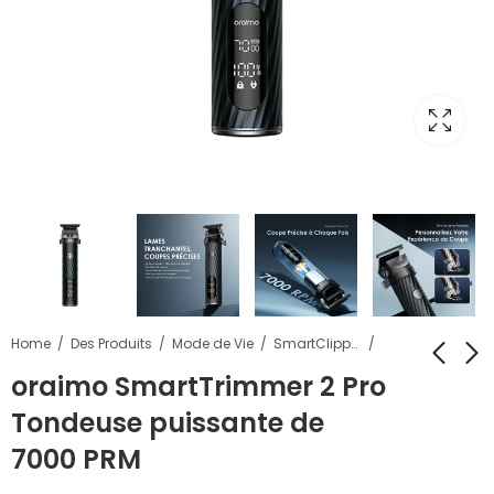
Home
Des Produits
Mode de Vie
SmartClipper
oraimo SmartTrimmer 2 Pro
Tondeuse puissante de
oraimo
oraimo SpaceBuds
SmartShaver 3D
Pro ANC hybride
7000 PRM
Rotary Electric
adaptatif Véritables
159,00
876,00
Dh
Dh
249,00
Dh