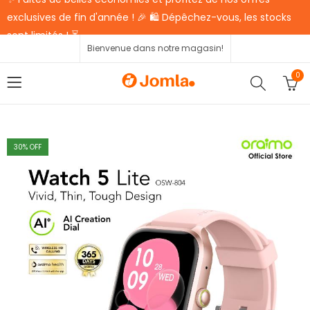
exclusives de fin d'année ! 🎉 🛍️ Dépêchez-vous, les stocks
sont limités ! ⏳
Bienvenue dans notre magasin!
0
30
% OFF