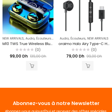
,
,
,
,
NEW ARRIVALS
Audio
Écouteurs Bluetooth
Audio
Écouteurs
NEW ARRIVALS
M10 TWS True Wireless Bluetooth EarbudsTouch Earbuds headphone BT 5.1
oraimo Halo Airy Type-C Half In-ear Wired Headphones OEP-650
(0)
(0)
Rated
Rated
99,00
Dh
79,00
Dh
139,00
Dh
99,00
Dh
0
0
out
out
of
of
5
5
Abonnez-vous à notre Newsletter
Abonnez-vous aujourd'hui et recevez des offres spéciales,