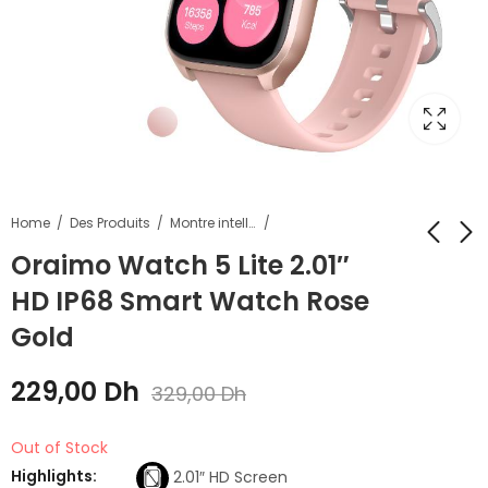
Home
Des Produits
Montre intelligente
Oraimo Watch 5 Lite 2.01″
HD IP68 Smart Watch Rose
oraimo OpenCirclet
oraimo PowerCube
2 IPX5 Steps
20 20W Wall
Gold
Tracking Open-Ear
Charger Kit
389,00
139,00
Dh
Dh
489,00
239,00
Dh
Dh
Headphones
229,00
Dh
329,00
Dh
Out of Stock
Highlights:
2.01″ HD Screen