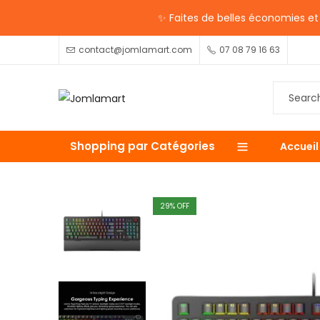
✨ Faites de belles économies et p
contact@jomlamart.com
07 08 79 16 63
Shopping par Catégories
Accueil
29
% OFF