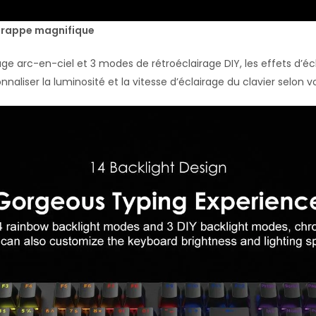
 frappe magnifique
e arc-en-ciel et 3 modes de rétroéclairage DIY, les effets d’é
liser la luminosité et la vitesse d’éclairage du clavier selon v