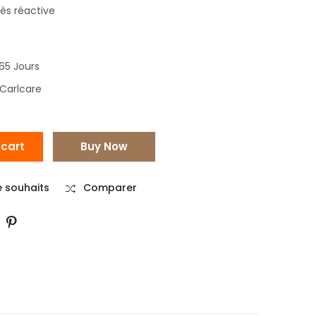
rès réactive
65 Jours
 Carlcare
 cart
Buy Now
de souhaits
Comparer