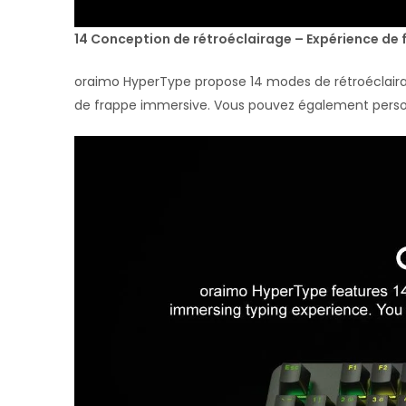
14 Conception de rétroéclairage – Expérience de
oraimo HyperType propose 14 modes de rétroéclairag
de frappe immersive. Vous pouvez également personna