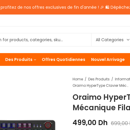
rofitez de nos offres exclusives de fin d'année ! 🎉 🛍️ Dépêchez
Des Produits
Offres Quotidiennes
Nouvel Arrivage
Home
Des Produits
Informa
Oraimo HyperType Clavier Mécanique Filaire OGG-MKD71
Oraimo HyperT
Mécanique Fil
499,00
Dh
699,00