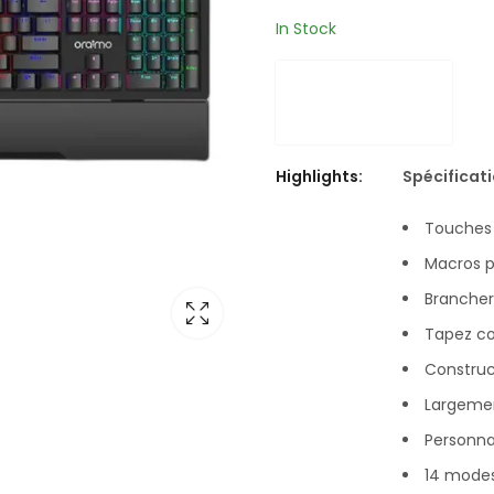
In Stock
Highlights:
Spécificati
Touches 
Macros 
Brancher 
Tapez c
Construc
Largeme
Personna
14 modes