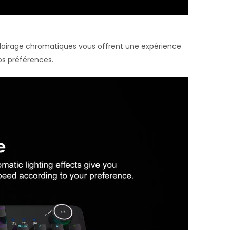
clairage chromatiques vous offrent une expérience
os préférences.