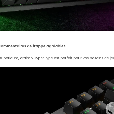
s, commentaires de frappe agréables
upérieure, oraimo HyperType est parfait pour vos besoins de jeu