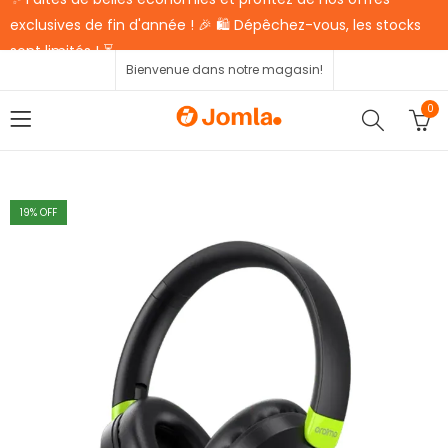
exclusives de fin d'année ! 🎉 🛍️ Dépêchez-vous, les stocks
sont limités ! ⏳
Bienvenue dans notre magasin!
0
19
% OFF