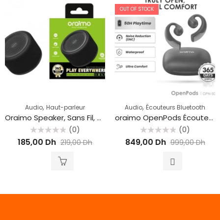
OUT OF STOCK
,
,
Audio
Haut-parleur
Audio
Écouteurs Bluetooth
Oraimo Speaker, Sans Fil, Bluetooth, Soundgo OBS-33s
oraimo OpenPods Écouteurs sans fil à oreille ouverte OPN-50D
(0)
(0)
Rated
Rated
185,00
Dh
849,00
Dh
219,00
Dh
999,00
Dh
0
0
out
out
of
of
5
5