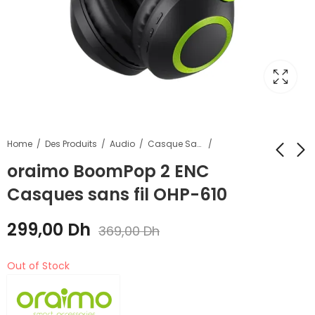
Home
Des Produits
Audio
Casque Sans Fil
oraimo BoomPop 2 ENC
Casques sans fil OHP-610
Oraimo Watch ER
Oraimo HyperType
Montre intelligente
Clavier Mécanique
299,00
Dh
AMOLED IP68 de 1,43
Filaire OGG-MKD71
369,00
Dh
549,00
499,00
Dh
Dh
799,00
699,00
Dh
Dh
pouces
Out of Stock