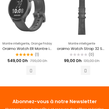
,
Montre intelligente
Orange Friday
Montre intelligente
Oraimo Watch ER Montre intelligente AMOLED IP68 de 1,43 pouces
oraimo Watch Strap 32 Sangles de montre en cuir véritable
(1)
(0)
Rated
5.00
Rated
549,00
Dh
99,00
Dh
799,00
Dh
139,00
Dh
out of 5
0
out
of
5
Abonnez-vous à notre Newsletter