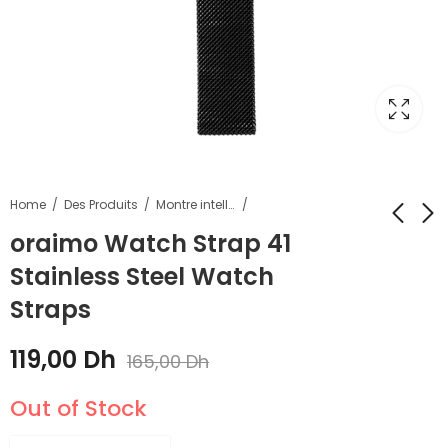
Home
Des Produits
Montre intelligente
oraimo Watch Strap 41
Stainless Steel Watch
oraimo Watch Strap
oraimo Watch Strap
12 Bracelets de
51 Bracelets de
Straps
montre en nylon
montre en acier
87,00
149,00
Dh
Dh
129,00
195,00
Dh
Dh
inoxydable Black
119,00
Dh
165,00
Dh
Out of Stock