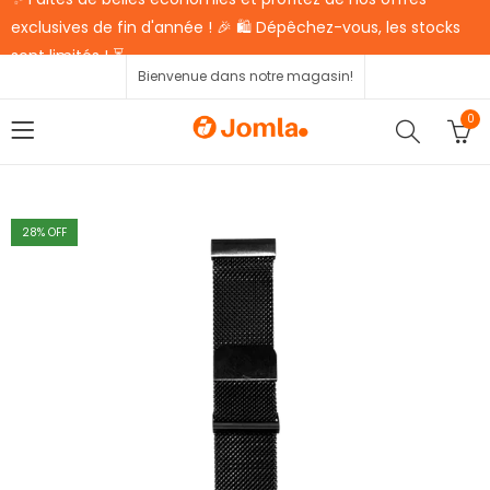
exclusives de fin d'année ! 🎉 🛍️ Dépêchez-vous, les stocks
sont limités ! ⏳
Bienvenue dans notre magasin!
0
28
% OFF